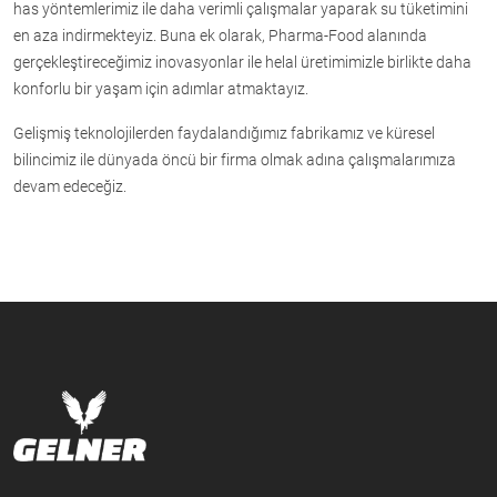
has yöntemlerimiz ile daha verimli çalışmalar yaparak su tüketimini
en aza indirmekteyiz. Buna ek olarak, Pharma-Food alanında
gerçekleştireceğimiz inovasyonlar ile helal üretimimizle birlikte daha
konforlu bir yaşam için adımlar atmaktayız.
Gelişmiş teknolojilerden faydalandığımız fabrikamız ve küresel
bilincimiz ile dünyada öncü bir firma olmak adına çalışmalarımıza
devam edeceğiz.